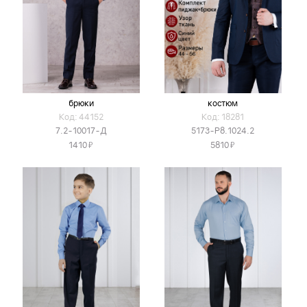
брюки
костюм
Код: 44152
Код: 18281
7.2-10017-Д
5173-Р8.1024.2
Я
Я
1410
5810