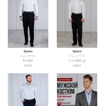
брюки
брюки
Код: 88134
Код: 47879
8-5555
7.2-5384-Д
Я
Я
1730
1340