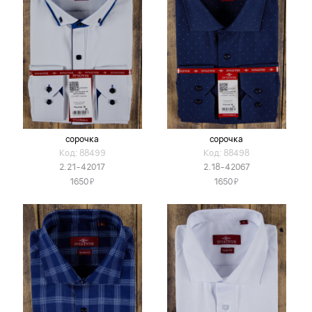
сорочка
сорочка
Код: 88499
Код: 88498
2.21-42017
2.18-42067
Я
Я
1650
1650