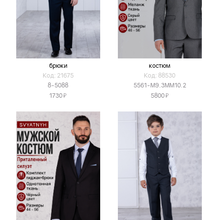
брюки
костюм
Код: 21675
Код: 88530
8-5088
5561-М9.3ММ10.2
Я
Я
1730
5800