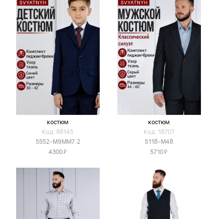
костюм
костюм
Код: 88145
Код: 18707
5552-М9ММ7.2
5118-М48
Я
Я
4300
5710