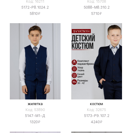
Код: 16211
Код: 15708
5172-Р8.1024.2
5088-М8.310.2
Я
Я
5810
5710
жилетка
костюм
Код: 53890
Код: 32675
5147-М1-Д
5173-Р9.107.2
Я
Я
1320
4240