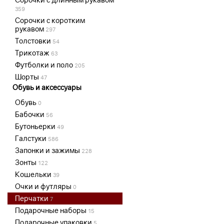
359
Сорочки с коротким
рукавом
297
Толстовки
54
Трикотаж
63
Футболки и поло
205
Шорты
47
Обувь и аксессуары
Обувь
0
Бабочки
56
Бутоньерки
49
Галстуки
586
Запонки и зажимы
228
Зонты
122
Кошельки
39
Очки и футляры
0
Перчатки
7
Подарочные наборы
15
Подарочные упаковки
5