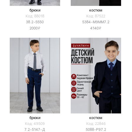
брюки
костюм
Код: 88018
Код: 87522
38.2-5550
5384-М9ММ7.2
Я
Я
2000
4140
брюки
костюм
Код: 49509
Код: 22846
7.2-5147-Д
5088-Р97.2