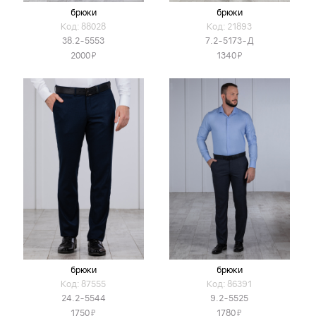
брюки
брюки
Код: 88028
Код: 21893
38.2-5553
7.2-5173-Д
Я
Я
2000
1340
брюки
брюки
Код: 87555
Код: 86391
24.2-5544
9.2-5525
Я
Я
1750
1780