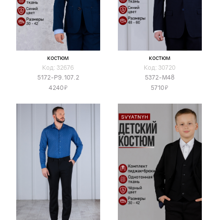
костюм
костюм
Код: 32676
Код: 30720
5172-Р9.107.2
5372-М48
Я
Я
4240
5710