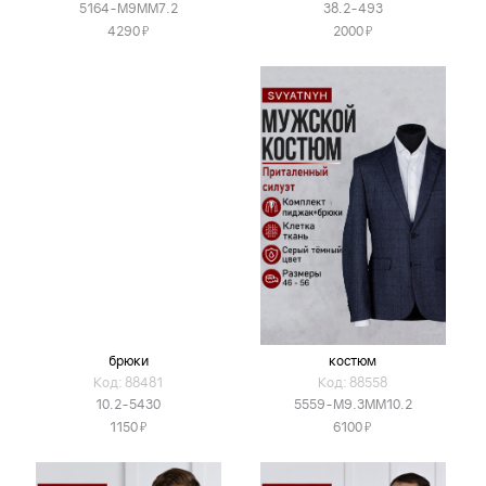
5164-М9ММ7.2
38.2-493
Я
Я
4290
2000
брюки
костюм
Код: 88481
Код: 88558
10.2-5430
5559-М9.3ММ10.2
Я
Я
1150
6100