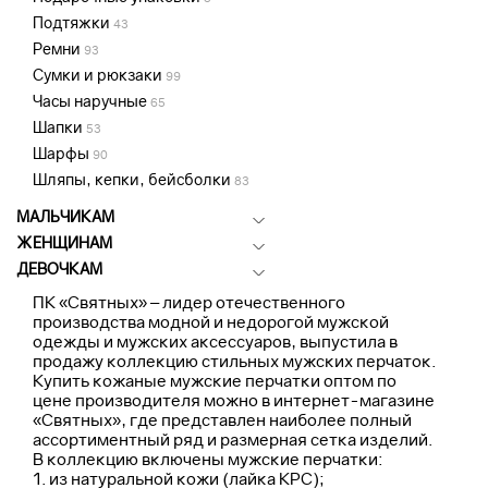
Подтяжки
43
Ремни
93
Сумки и рюкзаки
99
Часы наручные
65
Шапки
53
Шарфы
90
Шляпы, кепки, бейсболки
83
МАЛЬЧИКАМ
ЖЕНЩИНАМ
ДЕВОЧКАМ
ПК «Святных» – лидер отечественного
производства модной и недорогой мужской
одежды и мужских аксессуаров, выпустила в
продажу коллекцию стильных мужских перчаток.
Купить кожаные мужские перчатки оптом по
цене производителя можно в интернет-магазине
«Святных», где представлен наиболее полный
ассортиментный ряд и размерная сетка изделий.
В коллекцию включены мужские перчатки:
из натуральной кожи (лайка КРС);