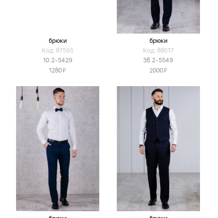
брюки
брюки
Код: 87595
Код: 88017
10.2-5429
38.2-5549
Я
Я
1280
2000