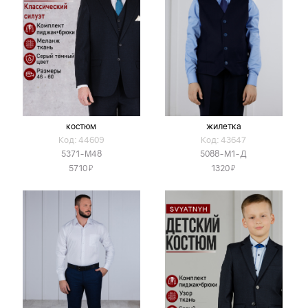
костюм
жилетка
Код: 44609
Код: 43647
5371-М48
5088-М1-Д
Я
Я
5710
1320