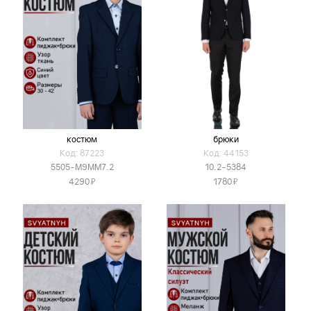
костюм
брюки
Код: 87223
Код: 44153
5505-М9ММ7.2
10.2-5384
Я
Я
4290
1780