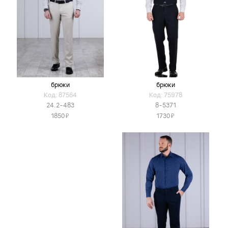
брюки
брюки
Код: 87564
Код: 75978
24.2-483
8-5371
Я
Я
1850
1730