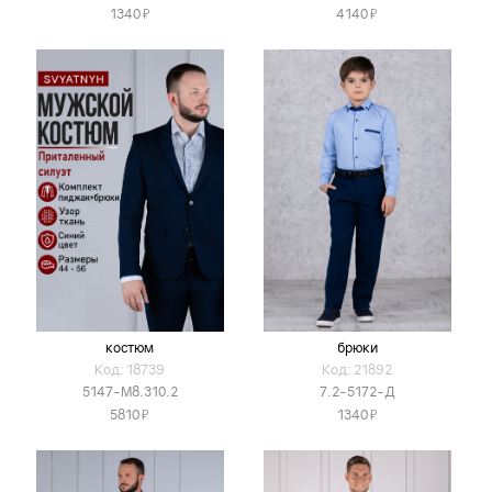
Я
Я
1340
4140
костюм
брюки
Код: 18739
Код: 21892
5147-М8.310.2
7.2-5172-Д
Я
Я
5810
1340