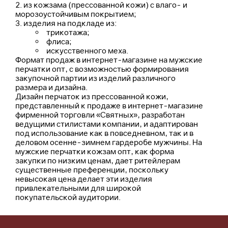
из кожзама (прессованной кожи) с влаго- и
морозоустойчивым покрытием;
изделия на подкладе из:
трикотажа;
флиса;
искусственного меха.
Формат продаж в интернет-магазине на мужские
перчатки опт, с возможностью формирования
закупочной партии из изделий различного
размера и дизайна.
Дизайн перчаток из прессованной кожи,
представленный к продаже в интернет-магазине
фирменной торговли «Святных», разработан
ведущими стилистами компании, и адаптирован
под использование как в повседневном, так и в
деловом осенне-зимнем гардеробе мужчины. На
мужские перчатки кожзам опт, как форма
закупки по низким ценам, дает ритейлерам
существенные преференции, поскольку
невысокая цена делает эти изделия
привлекательными для широкой
покупательской аудитории.