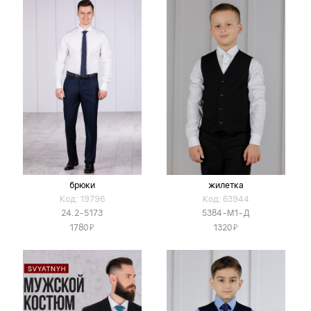
брюки
жилетка
Код: 19796
Код: 63944
24.2-5173
5384-М1-Д
Я
Я
1780
1320