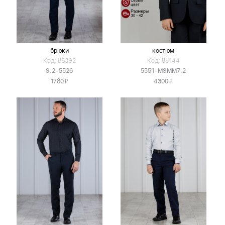
брюки
костюм
Код: 86392
Код: 88144
9.2-5526
5551-М9ММ7.2
Я
Я
1780
4300