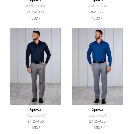
брюки
брюки
Код: 19201
Код: 29894
24.2-5172
8-5372
Я
Я
1780
1730
брюки
брюки
Код: 87567
Код: 87566
24.2-486
24.2-485
Я
Я
1850
1850