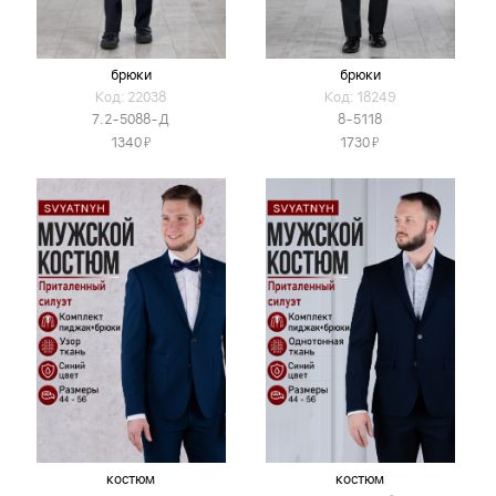
брюки
брюки
Код: 22038
Код: 18249
7.2-5088-Д
8-5118
Я
Я
1340
1730
костюм
костюм