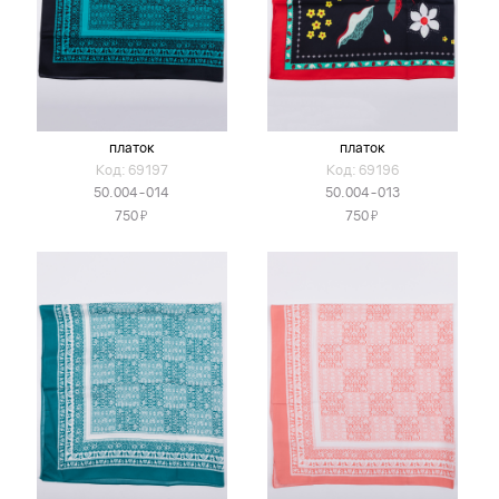
платок
платок
Код: 69197
Код: 69196
50.004-014
50.004-013
Я
Я
750
750