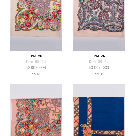
платок
платок
Код: 69216
Код: 69215
50.007-004
50.007-003
Я
Я
750
750