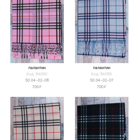
палантин
палантин
Код: 84090
Код: 84089
50.04-02-08
50.04-02-07
Я
Я
700
700