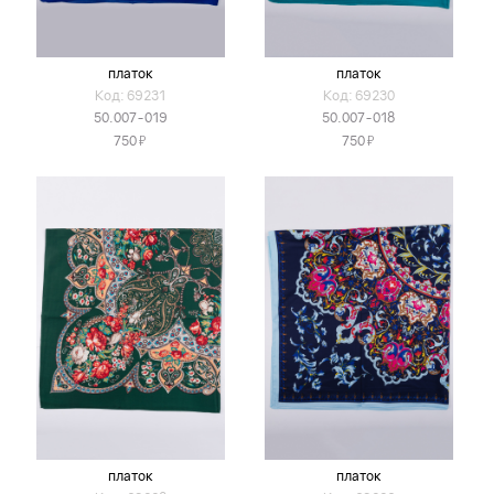
платок
платок
Код: 69231
Код: 69230
50.007-019
50.007-018
Я
Я
750
750
платок
платок