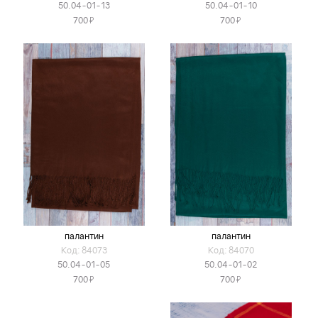
50.04-01-13
50.04-01-10
Я
Я
700
700
палантин
палантин
Код: 84073
Код: 84070
50.04-01-05
50.04-01-02
Я
Я
700
700