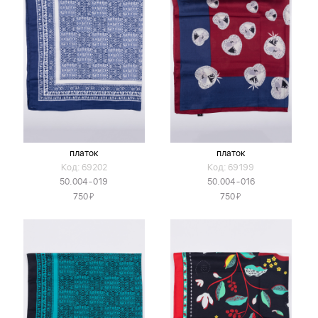
платок
платок
Код: 69202
Код: 69199
50.004-019
50.004-016
Я
Я
750
750