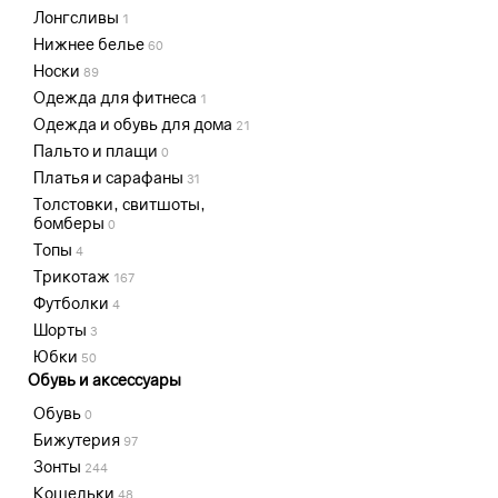
Лонгсливы
1
Нижнее белье
60
Носки
89
Одежда для фитнеса
1
Одежда и обувь для дома
21
Пальто и плащи
0
Платья и сарафаны
31
Толстовки, свитшоты,
бомберы
0
Топы
4
Трикотаж
167
Футболки
4
Шорты
3
Юбки
50
Обувь и аксессуары
Обувь
0
Бижутерия
97
Зонты
244
Кошельки
48