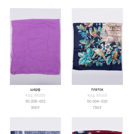
шарф
платок
Код: 69205
Код: 69203
50.006-002
50.004-020
Я
Я
350
750