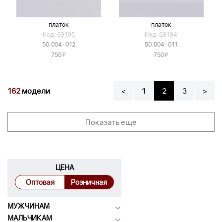
платок
платок
Код: 69195
Код: 69194
50.004-012
50.004-011
Я
Я
750
750
162
модели
<
1
2
3
>
Показать еще
ЦЕНА
Оптовая
Розничная
МУЖЧИНАМ
МАЛЬЧИКАМ