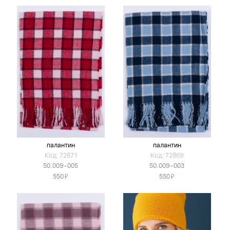
палантин
палантин
Код: 72871
Код: 72869
50.009-005
50.009-003
Я
Я
550
550