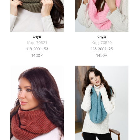
снуд
снуд
Код: 70521
Код: 70520
113.2001-53
113.2001-25
Я
Я
1430
1430