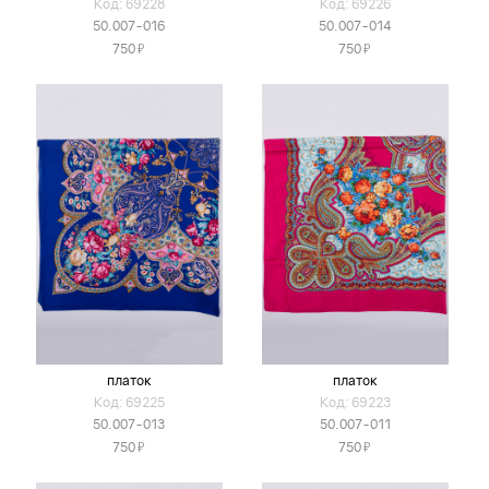
Код: 69228
Код: 69226
50.007-016
50.007-014
Я
Я
750
750
платок
платок
Код: 69225
Код: 69223
50.007-013
50.007-011
Я
Я
750
750