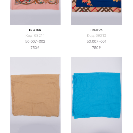
платок
платок
Код: 69214
Код: 69213
50.007-002
50.007-001
Я
Я
750
750