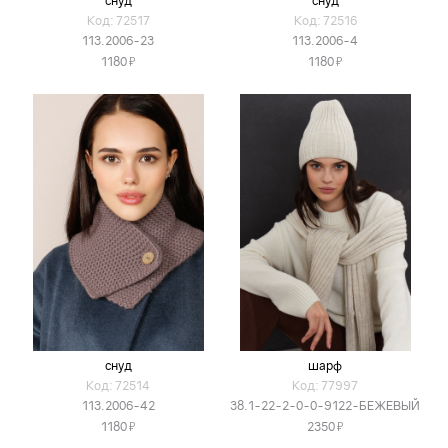
снуд
снуд
Код: 72517
Код: 72516
113.2006-23
113.2006-4
Я
Я
1180
1180
снуд
шарф
Код: 72514
Код: 77997
113.2006-42
38.1-22-2-0-0-9122-БЕЖЕВЫЙ
Я
Я
1180
2350