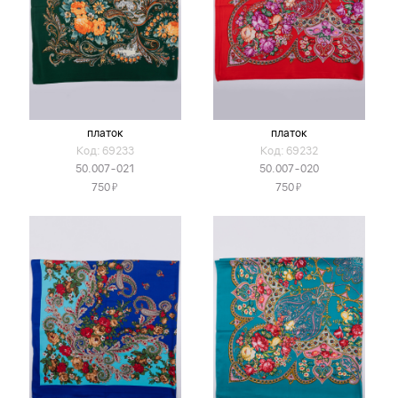
платок
платок
Код: 69233
Код: 69232
50.007-021
50.007-020
Я
Я
750
750