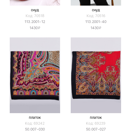
снуд
снуд
Код: 70518
Код: 70516
113.2001-12
113.2001-40
Я
Я
1430
1430
платок
платок
Код: 69242
Код: 69239
50.007-030
50.007-027