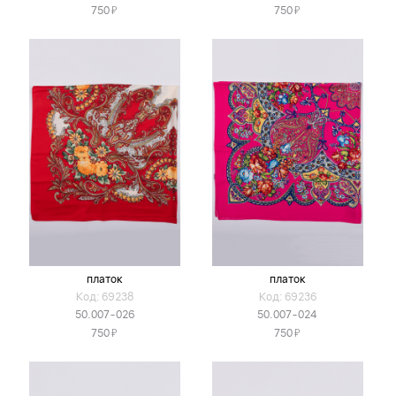
Я
Я
750
750
платок
платок
Код: 69238
Код: 69236
50.007-026
50.007-024
Я
Я
750
750