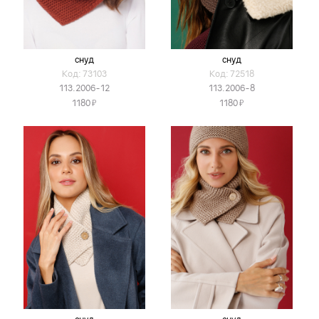
снуд
снуд
Код: 73103
Код: 72518
113.2006-12
113.2006-8
Я
Я
1180
1180