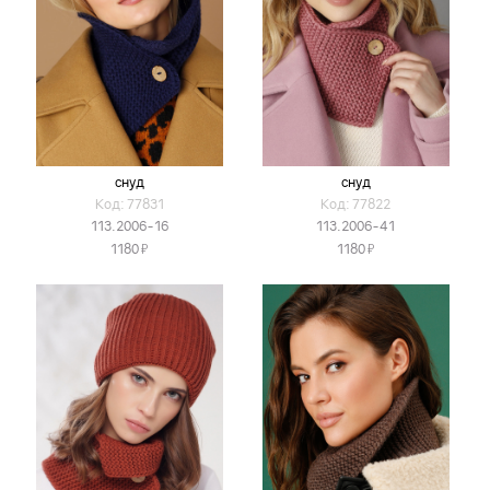
снуд
снуд
Код: 77831
Код: 77822
113.2006-16
113.2006-41
Я
Я
1180
1180