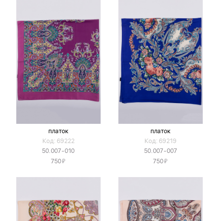
платок
платок
Код: 69222
Код: 69219
50.007-010
50.007-007
Я
Я
750
750