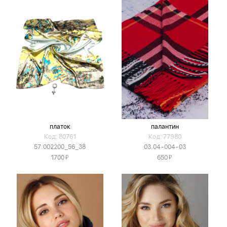
платок
палантин
Код: 80761
Код: 77980
57.002200_56_38
03.04-004-03
Я
Я
1700
650