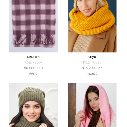
палантин
снуд
Код: 72867
Код: 70525
50.009-001
113.2001-35
Я
Я
550
1430