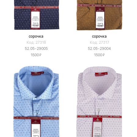
сорочка
сорочка
Код: 27318
Код: 27317
52.05-29005
52.05-29004
Я
Я
1500
1500