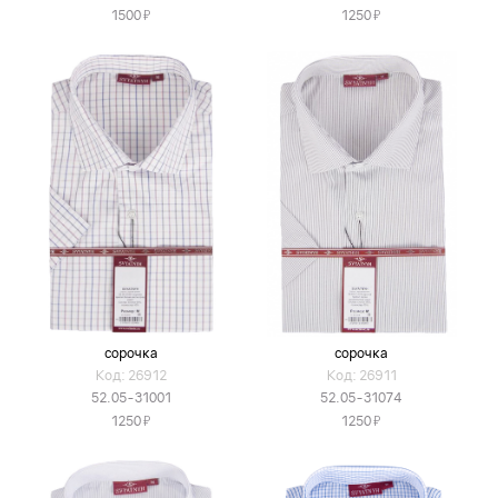
Я
Я
1500
1250
сорочка
сорочка
Код: 26912
Код: 26911
52.05-31001
52.05-31074
Я
Я
1250
1250