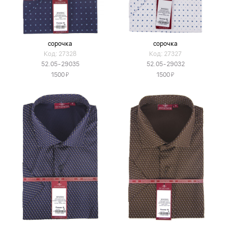
сорочка
сорочка
Код: 27328
Код: 27327
52.05-29035
52.05-29032
Я
Я
1500
1500