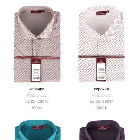
сорочка
сорочка
Код: 27322
Код: 27321
52.05-29018
52.05-29017
Я
Я
1500
1500