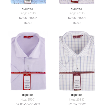
сорочка
сорочка
Код: 27316
Код: 27315
52.05-29002
52.05-29001
Я
Я
1500
1500
сорочка
сорочка
Код: 25601
Код: 26913
52.05-16-09-003
52.05-31002