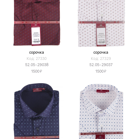
сорочка
сорочка
Код: 27330
Код: 27329
52.05-29038
52.05-29037
Я
Я
1500
1500