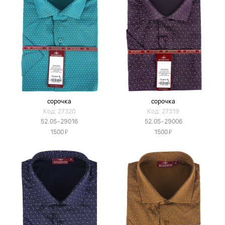
сорочка
сорочка
Код: 27320
Код: 27319
52.05-29016
52.05-29006
Я
Я
1500
1500