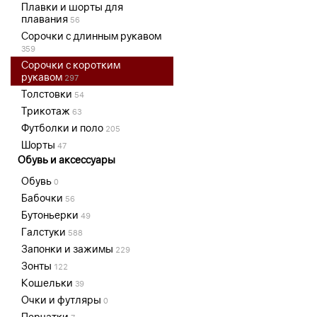
Плавки и шорты для
плавания
56
Сорочки с длинным рукавом
359
Сорочки с коротким
рукавом
297
Толстовки
54
Трикотаж
63
Футболки и поло
205
Шорты
47
Обувь и аксессуары
Обувь
0
Бабочки
56
Бутоньерки
49
Галстуки
588
Запонки и зажимы
229
Зонты
122
Кошельки
39
Очки и футляры
0
Перчатки