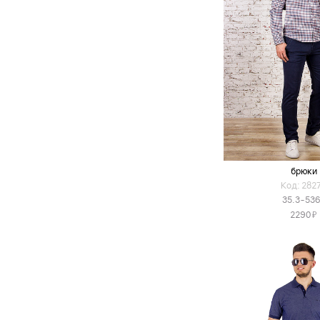
брюки
Код: 282
35.3-53
Я
2290