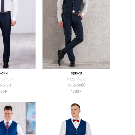
рюки
брюки
 19796
Код: 18257
2-5173
10.2-5088
Я
Я
780
1780