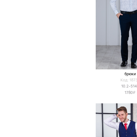
брюки
Код: 187
10.2-514
Я
1780