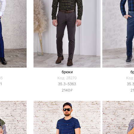
брюки
б
15
Код: 28270
Код:
1
35.3-5363
35.
Я
2140
2