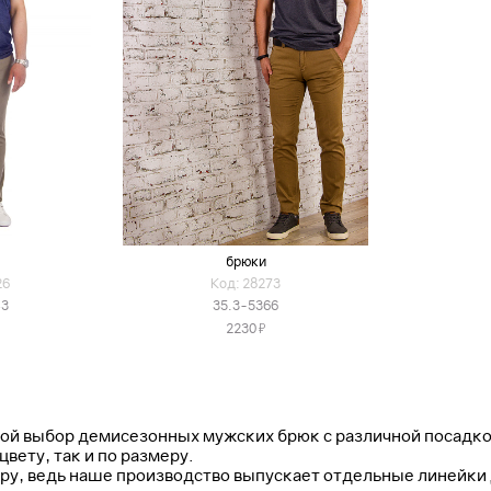
брюки
26
Код: 28273
43
35.3-5366
Я
2230
ой выбор демисезонных мужских брюк с различной посадко
вету, так и по размеру.
ру, ведь наше производство выпускает отдельные линейки 