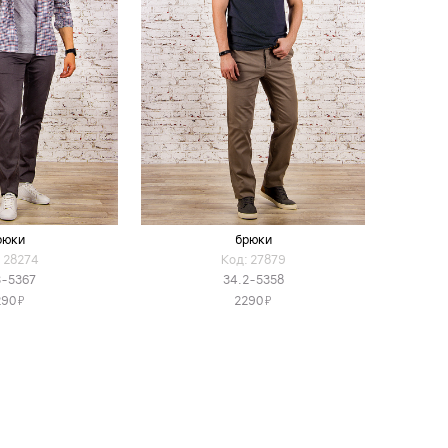
рюки
брюки
 28274
Код: 27879
3-5367
34.2-5358
Я
Я
290
2290