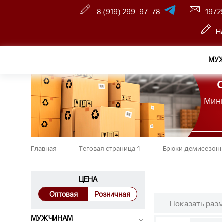
8 (919) 299-97-78
1972
Н
МУ
Мини
Главная
—
Теговая страница 1
—
Брюки демисезон
ЦЕНА
Оптовая
Розничная
Показать раз
МУЖЧИНАМ