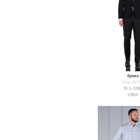
брюки
Код: 441
10.2-53
Я
1780