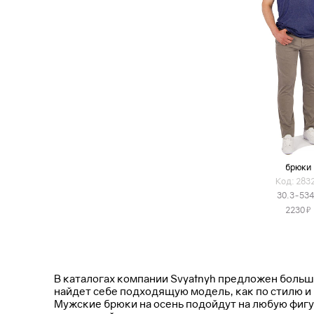
брюки
Код: 283
30.3-53
Я
2230
В каталогах компании Svyatnyh предложен больш
найдет себе подходящую модель, как по стилю и ц
Мужские брюки на осень подойдут на любую фигу