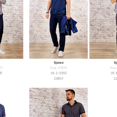
брюки
б
75
Код: 27876
Код:
68
34.2-5355
35.
Я
2380
2