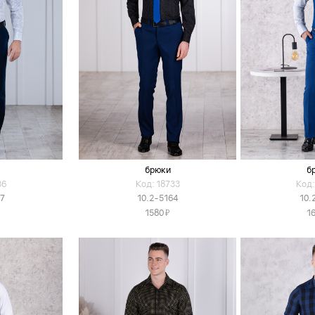
брюки
б
36
Код: 18733
Код:
7
10.2-5164
10.
Я
1580
1