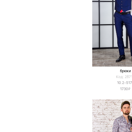
брюки
Код: 287
10.2-517
Я
1730