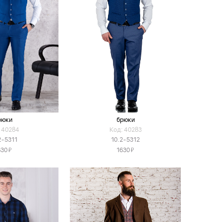
рюки
брюки
 40284
Код: 40283
2-5311
10.2-5312
Я
Я
630
1630