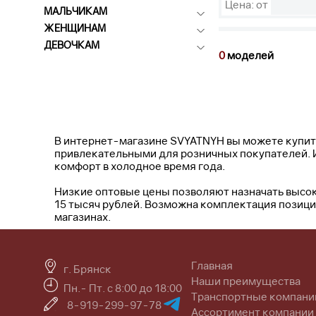
Цена: от
МАЛЬЧИКАМ
ЖЕНЩИНАМ
ДЕВОЧКАМ
0
моделей
В интернет-магазине SVYATNYH вы можете купить
привлекательными для розничных покупателей. 
комфорт в холодное время года.
Низкие оптовые цены позволяют назначать высок
15 тысяч рублей. Возможна комплектация позиция
магазинах.
Главная
г. Брянск
Наши преимущества
Пн.- Пт. с 8:00 до 18:00
Транспортные компани
8-919-299-97-78
Ассортимент компании