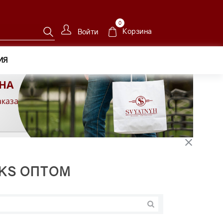
0
Корзина
Войти
ИЯ
НА
аказа
KS ОПТОМ