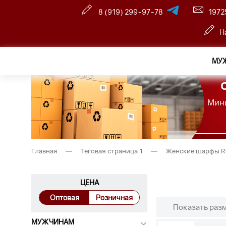
8 (919) 299-97-78
1972
Н
МУ
Мини
Главная
—
Теговая страница 1
—
Женские шарфы 
ЦЕНА
Оптовая
Розничная
Показать раз
МУЖЧИНАМ