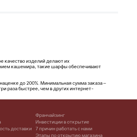
е качество изделий делают их
ением кашемира, такие шарфы обеспечивают
наценке до 200%. Минимальная сумма заказа –
ри раза быстрее, чем в других интернет-
Франчайзинг
в
Инвестиции в открытие
ость доставки
7 причин работать с нами
Этапы по открытию магазина