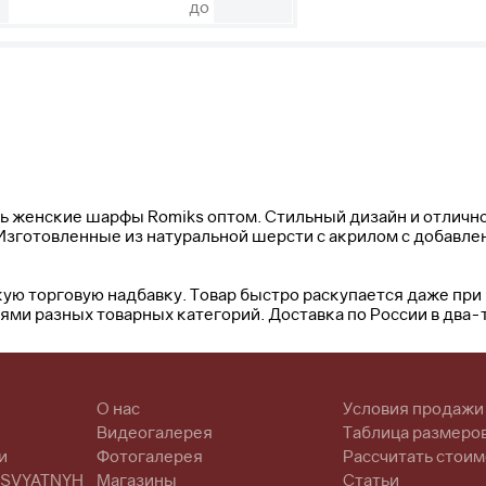
до
 женские шарфы Romiks оптом. Стильный дизайн и отлично
Изготовленные из натуральной шерсти с акрилом с добавл
ую торговую надбавку. Товар быстро раскупается даже при 
ми разных товарных категорий. Доставка по России в два-т
О нас
Условия продажи
Видеогалерея
Таблица размеро
и
Фотогалерея
Рассчитать стоим
 SVYATNYH
Магазины
Статьи