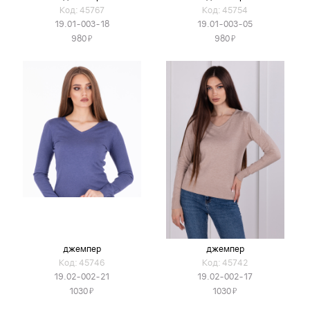
Код: 45767
Код: 45754
19.01-003-18
19.01-003-05
Я
Я
980
980
джемпер
джемпер
Код: 45746
Код: 45742
19.02-002-21
19.02-002-17
Я
Я
1030
1030