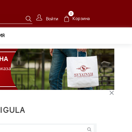
0
Корзина
Войти
ИЯ
НА
аказа
IGULA