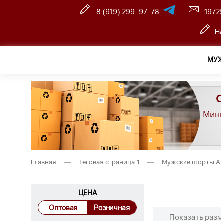
8 (919) 299-97-78
1972
Н
МУ
Мини
Главная
—
Теговая страница 1
—
Мужские шорты A
ЦЕНА
Оптовая
Розничная
Показать раз