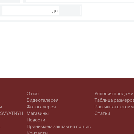
до
О нас
Условия продажи
Видеогалерея
Таблица размеро
и
Фотогалерея
Рассчитать стоим
 SVYATNYH
Магазины
Статьи
Новости
в
Принимаем заказы на пошив
Контакты