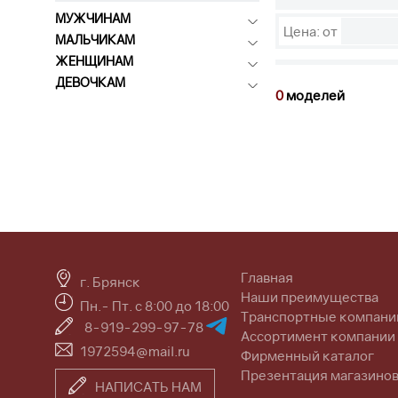
МУЖЧИНАМ
Цена: от
МАЛЬЧИКАМ
ЖЕНЩИНАМ
ДЕВОЧКАМ
0
моделей
Главная
г. Брянск
Наши преимущества
Пн.- Пт. с 8:00 до 18:00
Транспортные компани
8-919-299-97-78
Ассортимент компании
1972594@mail.ru
Фирменный каталог
Презентация магазино
НАПИСАТЬ НАМ