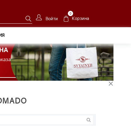
0
Корзина
Войти
ИЯ
НА
аказа
OMADO