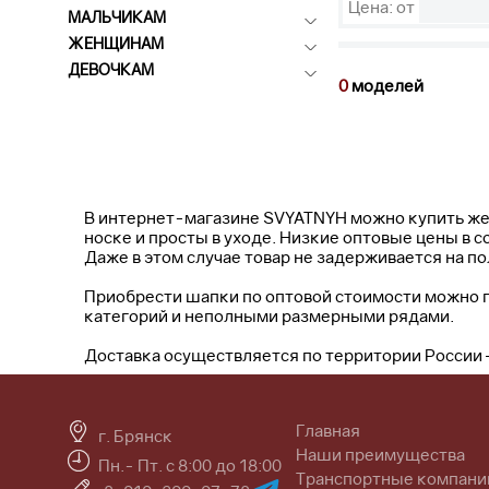
Цена: от
МАЛЬЧИКАМ
ЖЕНЩИНАМ
ДЕВОЧКАМ
0
моделей
В интернет-магазине SVYATNYH можно купить же
носке и просты в уходе. Низкие оптовые цены в 
Даже в этом случае товар не задерживается на по
Приобрести шапки по оптовой стоимости можно п
категорий и неполными размерными рядами.
Доставка осуществляется по территории России –
Главная
г. Брянск
Наши преимущества
Пн.- Пт. с 8:00 до 18:00
Транспортные компани