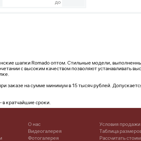
до
нские шапки Romado оптом. Стильные модели, выполненны
сочетании с высоким качеством позволяют устанавливать вы
лке.
ри заказе на сумме минимум в 15 тысяч рублей. Допускает
 в кратчайшие сроки.
О нас
Условия продажи
Видеогалерея
Таблица размеро
и
Фотогалерея
Рассчитать стоим