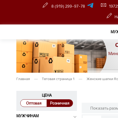
8 (919) 299-97-78
1972
Н
МУ
Мини
Главная
—
Теговая страница 1
—
Женские шапки R
ЦЕНА
Оптовая
Розничная
Показать раз
МУЖЧИНАМ