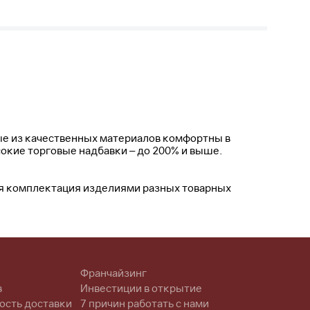
е из качественных материалов комфортны в
сокие торговые надбавки – до 200% и выше.
ся комплектация изделиями разных товарных
Франчайзинг
в
Инвестиции в открытие
ость доставки
7 причин работать с нами