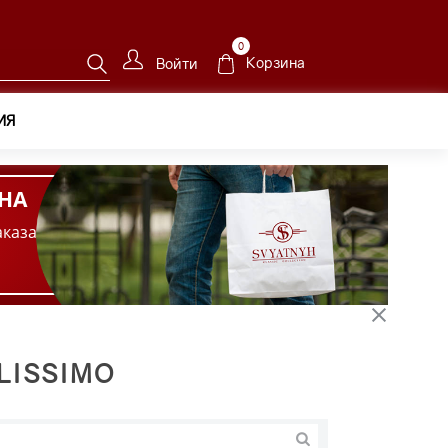
0
Корзина
Войти
ИЯ
НА
аказа
LISSIMO