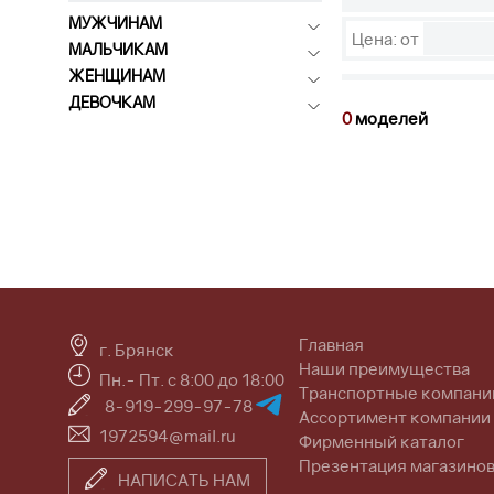
МУЖЧИНАМ
Цена: от
МАЛЬЧИКАМ
ЖЕНЩИНАМ
ДЕВОЧКАМ
0
моделей
Главная
г. Брянск
Наши преимущества
Пн.- Пт. с 8:00 до 18:00
Транспортные компани
8-919-299-97-78
Ассортимент компании
1972594@mail.ru
Фирменный каталог
Презентация магазино
НАПИСАТЬ НАМ