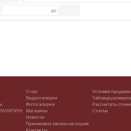
до
О нас
Условия продажи
Видеогалерея
Таблица размеро
и
Фотогалерея
Рассчитать стоим
 SVYATNYH
Магазины
Статьи
Новости
в
Принимаем заказы на пошив
Контакты