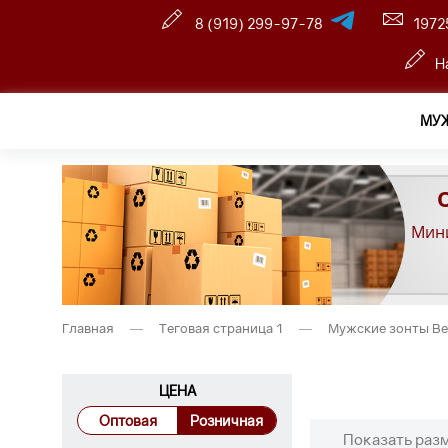
8 (919) 299-97-78
1972
Н
МУ
Мини
Главная
—
Теговая страница 1
—
Мужские зонты Bel
ЦЕНА
Оптовая
Розничная
Показать раз